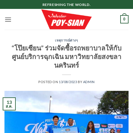
ข้าม
REFRESHING THE WORLD.
ไป
ยัง
0
เนื้อหา
เหตุการณ์ต่างๆ
“โป๊ยเซียน” ร่วมจัดซื้อรถพยาบาลให้กับ
ศูนย์บริการฉุกเฉิน มหาวิทยาลัยสงขลา
นครินทร์
POSTED ON
13/08/2023
BY
ADMIN
13
ส.ค.