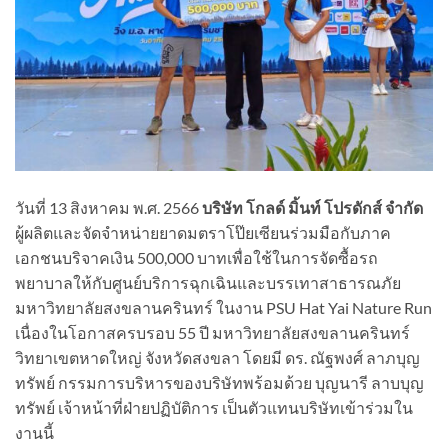
วันที่ 13 สิงหาคม พ.ศ. 2566
บริษัท โกลด์ มิ้นท์ โปรดักส์ จำกัด
ผู้ผลิตและจัดจำหน่ายยาดมตราโป๊ยเซียนร่วมมือกับภาค
เอกชนบริจาคเงิน 500,000 บาทเพื่อใช้ในการจัดซื้อรถ
พยาบาลให้กับศูนย์บริการฉุกเฉินและบรรเทาสาธารณภัย
มหาวิทยาลัยสงขลานครินทร์ ในงาน PSU Hat Yai Nature Run
เนื่องในโอกาสครบรอบ 55 ปี มหาวิทยาลัยสงขลานครินทร์
วิทยาเขตหาดใหญ่ จังหวัดสงขลา โดยมี ดร. ณัฐพงศ์ ลาภบุญ
ทรัพย์ กรรมการบริหารของบริษัทพร้อมด้วย บุญนารี ลาบบุญ
ทรัพย์ เจ้าหน้าที่ฝ่ายปฏิบัติการ เป็นตัวแทนบริษัทเข้าร่วมใน
งานนี้