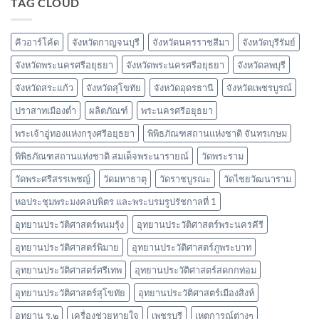
TAG CLOUD
เกิด
และ
วัด
เจดีย์
หลวง
คิวอาร์โค้ด
จังหวัดกาญจนบุรี
จังหวัดนครราชสีมา
จังหวัดบุรีรัมย์
จังหวัดพระนครศรีอยุธยา
จังหวัดพระนครศรีอยุธยา
จังหวัดลพบุรี
จังหวัดสระแก้ว
จังหวัดสุโขทัย
จังหวัดอุดรธานี
จังหวัดเพชรบูรณ์
ปราสาทเมืองต่ำ
ผลิตภัณฑ์
พระนครศรีอยุธยา
พระเจ้าอู่ทองแห่งกรุงศรีอยุธยา
พิพิธภัณฑสถานแห่งชาติ จันทรเกษม
พิพิธภัณฑสถานแห่งชาติ สมเด็จพระนารายณ์
วัดพระราม
วัดพระศรีสรรเพชญ์
วัดมหาธาตุ
วัดราชบูรณะ
วัดไชยวัฒนาราม
หอประชุมพระมงคลบพิตร และพระบรมรูปรัชกาลที่ 1
อุทยานประวัติศาสตร์พนมรุ้ง
อุทยานประวัติศาสตร์พระนครคีรี
อุทยานประวัติศาสตร์พิมาย
อุทยานประวัติศาสตร์ภูพระบาท
อุทยานประวัติศาสตร์ศรีเทพ
อุทยานประวัติศาสตร์สดกกท่อม
อุทยานประวัติศาสตร์สุโขทัย
อุทยานประวัติศาสตร์เมืองสิงห์
อุทยาน ร.๒
เครื่องช่วยหายใจ
เพชรบุรี
เหตุการณ์ต่างๆ