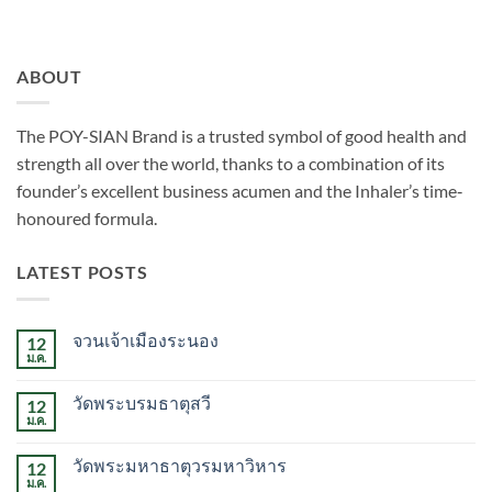
ABOUT
The POY-SIAN Brand is a trusted symbol of good health and
strength all over the world, thanks to a combination of its
founder’s excellent business acumen and the Inhaler’s time­‐
honoured formula.
LATEST POSTS
จวนเจ้าเมืองระนอง
12
ม.ค.
ไม่มี
ความ
เห็น
วัดพระบรมธาตุสวี
12
บน
จวน
ม.ค.
ไม่มี
เจ้า
ความ
เมือง
เห็น
ระนอง
วัดพระมหาธาตุวรมหาวิหาร
12
บน
วัด
ม.ค.
ไม่มี