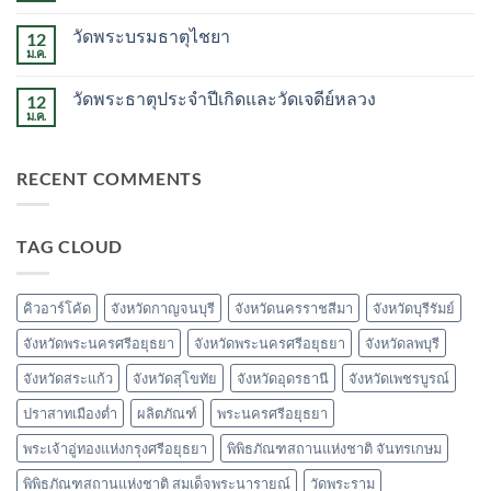
พระบรม
ความ
ธาตุ
เห็น
สวี
วัดพระบรมธาตุไชยา
12
บน
วัด
ม.ค.
ไม่มี
พระ
ความ
มหาธาตุ
เห็น
วรมหาวิหาร
วัดพระธาตุประจำปีเกิดและวัดเจดีย์หลวง
12
บน
วัด
ม.ค.
ไม่มี
พระบรม
ความ
ธาตุ
เห็น
ไชยา
บน
RECENT COMMENTS
วัด
พระ
ธาตุ
ประจำ
ปี
TAG CLOUD
เกิด
และ
วัด
เจดีย์
หลวง
คิวอาร์โค้ด
จังหวัดกาญจนบุรี
จังหวัดนครราชสีมา
จังหวัดบุรีรัมย์
จังหวัดพระนครศรีอยุธยา
จังหวัดพระนครศรีอยุธยา
จังหวัดลพบุรี
จังหวัดสระแก้ว
จังหวัดสุโขทัย
จังหวัดอุดรธานี
จังหวัดเพชรบูรณ์
ปราสาทเมืองต่ำ
ผลิตภัณฑ์
พระนครศรีอยุธยา
พระเจ้าอู่ทองแห่งกรุงศรีอยุธยา
พิพิธภัณฑสถานแห่งชาติ จันทรเกษม
พิพิธภัณฑสถานแห่งชาติ สมเด็จพระนารายณ์
วัดพระราม