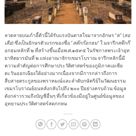
ลวดลายบนเก้าอี้ตัวนี้ได้รับแรงบันดาลใจมาจากอักษร “ส” (
สอ
เสือ
) ซึ่งเป็นอักษรตัวแรกของชื่อ “
สด๊กก๊อกธม
” ใ นจารึกสด๊กก๊
อกธมหลักที่ ๒ ที่สร้างขึ้นเมื่อพ.ศ.๑๕๙๕ ในรัชกาลพระเจ้าอุท
ยาทิตยวรมันที่ ๒ แห่งอาณาจักรเขมรโบราณ จารึกหลักนี้มี
ความสำคัญต่อการศึกษาประวัติศาสตร์ของภูมิภาคเอเชีย
ตะวันออกเฉียงใต้อย่างมากเนื่องจากมีการกล่าวถึงการ
สืบสายตระกูลของพราหมณ์และลำดับกษัตริย์ในวัฒนธรรม
เขมรโบราณย้อนหลังกลับไปถึง ๒๐๐ ปีอย่างครบถ้วน ข้อมูล
ดังกล่าวรวมถึงบัญชีอื่นๆ ที่เกี่ยวข้องมีอยู่ในศูนย์ข้อมูลของ
อุทยานประวัติศาสตร์สดกกทม