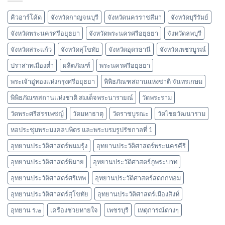
วัด
เจดีย์
หลวง
คิวอาร์โค้ด
จังหวัดกาญจนบุรี
จังหวัดนครราชสีมา
จังหวัดบุรีรัมย์
จังหวัดพระนครศรีอยุธยา
จังหวัดพระนครศรีอยุธยา
จังหวัดลพบุรี
จังหวัดสระแก้ว
จังหวัดสุโขทัย
จังหวัดอุดรธานี
จังหวัดเพชรบูรณ์
ปราสาทเมืองต่ำ
ผลิตภัณฑ์
พระนครศรีอยุธยา
พระเจ้าอู่ทองแห่งกรุงศรีอยุธยา
พิพิธภัณฑสถานแห่งชาติ จันทรเกษม
พิพิธภัณฑสถานแห่งชาติ สมเด็จพระนารายณ์
วัดพระราม
วัดพระศรีสรรเพชญ์
วัดมหาธาตุ
วัดราชบูรณะ
วัดไชยวัฒนาราม
หอประชุมพระมงคลบพิตร และพระบรมรูปรัชกาลที่ 1
อุทยานประวัติศาสตร์พนมรุ้ง
อุทยานประวัติศาสตร์พระนครคีรี
อุทยานประวัติศาสตร์พิมาย
อุทยานประวัติศาสตร์ภูพระบาท
อุทยานประวัติศาสตร์ศรีเทพ
อุทยานประวัติศาสตร์สดกกท่อม
อุทยานประวัติศาสตร์สุโขทัย
อุทยานประวัติศาสตร์เมืองสิงห์
อุทยาน ร.๒
เครื่องช่วยหายใจ
เพชรบุรี
เหตุการณ์ต่างๆ