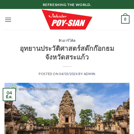
ข้าม
REFRESHING THE WORLD.
ไป
ยัง
0
เนื้อหา
คิวอาร์โค้ด
อุทยานประวัติศาสตร์สด๊กก๊อกธม
จังหวัดสระแก้ว
POSTED ON
04/03/2024
BY
ADMIN
04
มี.ค.