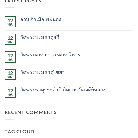
LATEST POSTS
จวนเจ้าเมืองระนอง
12
ม.ค.
ไม่มี
ความ
เห็น
วัดพระบรมธาตุสวี
12
บน
จวน
ม.ค.
ไม่มี
เจ้า
ความ
เมือง
เห็น
ระนอง
วัดพระมหาธาตุวรมหาวิหาร
12
บน
วัด
ม.ค.
ไม่มี
พระบรม
ความ
ธาตุ
เห็น
สวี
วัดพระบรมธาตุไชยา
12
บน
วัด
ม.ค.
ไม่มี
พระ
ความ
มหาธาตุ
เห็น
วรมหาวิหาร
วัดพระธาตุประจำปีเกิดและวัดเจดีย์หลวง
12
บน
วัด
ม.ค.
ไม่มี
พระบรม
ความ
ธาตุ
เห็น
ไชยา
บน
RECENT COMMENTS
วัด
พระ
ธาตุ
ประจำ
ปี
TAG CLOUD
เกิด
และ