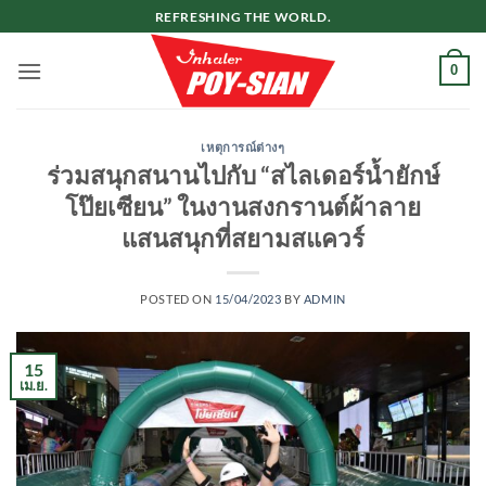
ข้าม
REFRESHING THE WORLD.
ไป
ยัง
0
เนื้อหา
เหตุการณ์ต่างๆ
ร่วมสนุกสนานไปกับ “สไลเดอร์น้ำยักษ์
โป๊ยเซียน” ในงานสงกรานต์ผ้าลาย
แสนสนุกที่สยามสแควร์
POSTED ON
15/04/2023
BY
ADMIN
15
เม.ย.