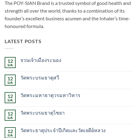
The POY-SIAN Brand is a trusted symbol of good health and
strength all over the world, thanks to a combination of its
founder’s excellent business acumen and the Inhaler’s time­‐
honoured formula.
LATEST POSTS
จวนเจ้าเมืองระนอง
12
ม.ค.
ไม่มี
ความ
เห็น
วัดพระบรมธาตุสวี
12
บน
จวน
ม.ค.
ไม่มี
เจ้า
ความ
เมือง
เห็น
ระนอง
วัดพระมหาธาตุวรมหาวิหาร
12
บน
วัด
ม.ค.
ไม่มี
พระบรม
ความ
ธาตุ
เห็น
สวี
วัดพระบรมธาตุไชยา
12
บน
วัด
ม.ค.
ไม่มี
พระ
ความ
มหาธาตุ
เห็น
วรมหาวิหาร
วัดพระธาตุประจำปีเกิดและวัดเจดีย์หลวง
12
บน
วัด
ม.ค.
ไม่มี