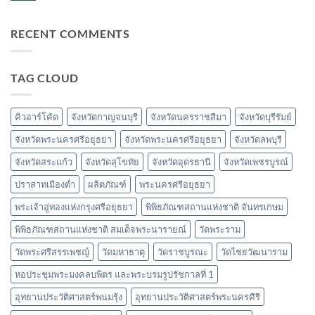
พระบรม
ความ
ธาตุ
เห็น
ไชยา
บน
RECENT COMMENTS
วัด
พระ
ธาตุ
ประจำ
ปี
TAG CLOUD
เกิด
และ
วัด
เจดีย์
หลวง
คิวอาร์โค้ด
จังหวัดกาญจนบุรี
จังหวัดนครราชสีมา
จังหวัดบุรีรัมย์
จังหวัดพระนครศรีอยุธยา
จังหวัดพระนครศรีอยุธยา
จังหวัดลพบุรี
จังหวัดสระแก้ว
จังหวัดสุโขทัย
จังหวัดอุดรธานี
จังหวัดเพชรบูรณ์
ปราสาทเมืองต่ำ
ผลิตภัณฑ์
พระนครศรีอยุธยา
พระเจ้าอู่ทองแห่งกรุงศรีอยุธยา
พิพิธภัณฑสถานแห่งชาติ จันทรเกษม
พิพิธภัณฑสถานแห่งชาติ สมเด็จพระนารายณ์
วัดพระราม
วัดพระศรีสรรเพชญ์
วัดมหาธาตุ
วัดราชบูรณะ
วัดไชยวัฒนาราม
หอประชุมพระมงคลบพิตร และพระบรมรูปรัชกาลที่ 1
อุทยานประวัติศาสตร์พนมรุ้ง
อุทยานประวัติศาสตร์พระนครคีรี