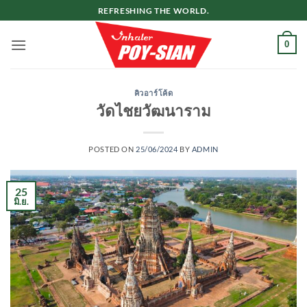
ข้าม
REFRESHING THE WORLD.
ไป
ยัง
0
เนื้อหา
คิวอาร์โค้ด
วัดไชยวัฒนาราม
POSTED ON
25/06/2024
BY
ADMIN
25
มิ.ย.