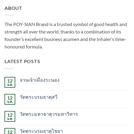
ABOUT
The POY-SIAN Brand is a trusted symbol of good health and
strength all over the world, thanks to a combination of its
founder’s excellent business acumen and the Inhaler’s time­‐
honoured formula.
LATEST POSTS
จวนเจ้าเมืองระนอง
12
ม.ค.
ไม่มี
ความ
เห็น
วัดพระบรมธาตุสวี
12
บน
จวน
ม.ค.
ไม่มี
เจ้า
ความ
เมือง
เห็น
ระนอง
วัดพระมหาธาตุวรมหาวิหาร
12
บน
วัด
ม.ค.
ไม่มี
พระบรม
ความ
ธาตุ
เห็น
สวี
วัดพระบรมธาตุไชยา
12
บน