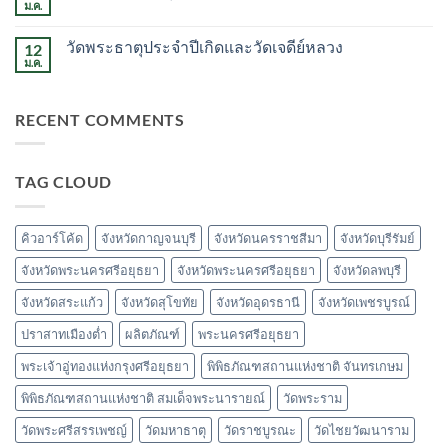
วัด
ม.ค.
ไม่มี
พระ
ความ
มหาธาตุ
เห็น
วรมหาวิหาร
วัดพระธาตุประจำปีเกิดและวัดเจดีย์หลวง
12
บน
วัด
ม.ค.
ไม่มี
พระบรม
ความ
ธาตุ
เห็น
ไชยา
บน
RECENT COMMENTS
วัด
พระ
ธาตุ
ประจำ
ปี
TAG CLOUD
เกิด
และ
วัด
เจดีย์
หลวง
คิวอาร์โค้ด
จังหวัดกาญจนบุรี
จังหวัดนครราชสีมา
จังหวัดบุรีรัมย์
จังหวัดพระนครศรีอยุธยา
จังหวัดพระนครศรีอยุธยา
จังหวัดลพบุรี
จังหวัดสระแก้ว
จังหวัดสุโขทัย
จังหวัดอุดรธานี
จังหวัดเพชรบูรณ์
ปราสาทเมืองต่ำ
ผลิตภัณฑ์
พระนครศรีอยุธยา
พระเจ้าอู่ทองแห่งกรุงศรีอยุธยา
พิพิธภัณฑสถานแห่งชาติ จันทรเกษม
พิพิธภัณฑสถานแห่งชาติ สมเด็จพระนารายณ์
วัดพระราม
วัดพระศรีสรรเพชญ์
วัดมหาธาตุ
วัดราชบูรณะ
วัดไชยวัฒนาราม