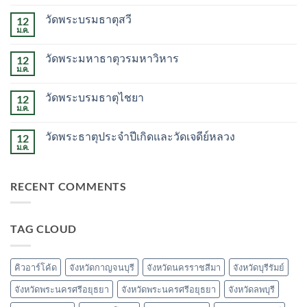
ความ
เห็น
วัดพระบรมธาตุสวี
12
บน
จวน
ม.ค.
ไม่มี
เจ้า
ความ
เมือง
เห็น
ระนอง
วัดพระมหาธาตุวรมหาวิหาร
12
บน
วัด
ม.ค.
ไม่มี
พระบรม
ความ
ธาตุ
เห็น
สวี
วัดพระบรมธาตุไชยา
12
บน
วัด
ม.ค.
ไม่มี
พระ
ความ
มหาธาตุ
เห็น
วรมหาวิหาร
วัดพระธาตุประจำปีเกิดและวัดเจดีย์หลวง
12
บน
วัด
ม.ค.
ไม่มี
พระบรม
ความ
ธาตุ
เห็น
ไชยา
บน
RECENT COMMENTS
วัด
พระ
ธาตุ
ประจำ
ปี
TAG CLOUD
เกิด
และ
วัด
เจดีย์
หลวง
คิวอาร์โค้ด
จังหวัดกาญจนบุรี
จังหวัดนครราชสีมา
จังหวัดบุรีรัมย์
จังหวัดพระนครศรีอยุธยา
จังหวัดพระนครศรีอยุธยา
จังหวัดลพบุรี