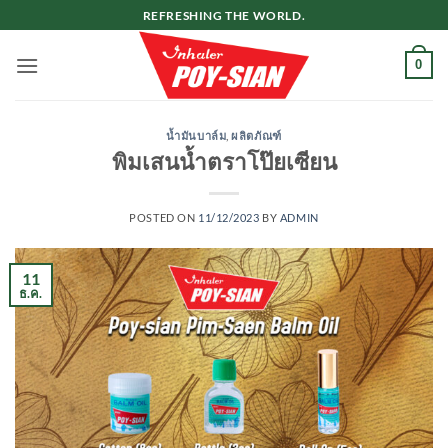
ข้าม
REFRESHING THE WORLD.
ไป
ยัง
0
เนื้อหา
น้ำมันบาล์ม
,
ผลิตภัณฑ์
พิมเสนน้ำตราโป๊ยเซียน
POSTED ON
11/12/2023
BY
ADMIN
11
ธ.ค.