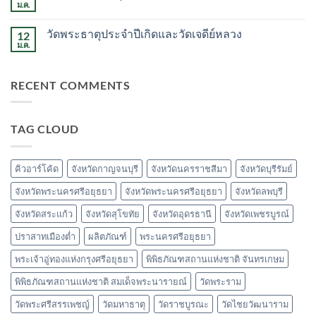
วัด
ม.ค.
ไม่มี
พระ
ความ
มหาธาตุ
เห็น
วรมหาวิหาร
วัดพระธาตุประจำปีเกิดและวัดเจดีย์หลวง
12
บน
วัด
ม.ค.
ไม่มี
พระบรม
ความ
ธาตุ
เห็น
ไชยา
บน
RECENT COMMENTS
วัด
พระ
ธาตุ
ประจำ
ปี
TAG CLOUD
เกิด
และ
วัด
เจดีย์
หลวง
คิวอาร์โค้ด
จังหวัดกาญจนบุรี
จังหวัดนครราชสีมา
จังหวัดบุรีรัมย์
จังหวัดพระนครศรีอยุธยา
จังหวัดพระนครศรีอยุธยา
จังหวัดลพบุรี
จังหวัดสระแก้ว
จังหวัดสุโขทัย
จังหวัดอุดรธานี
จังหวัดเพชรบูรณ์
ปราสาทเมืองต่ำ
ผลิตภัณฑ์
พระนครศรีอยุธยา
พระเจ้าอู่ทองแห่งกรุงศรีอยุธยา
พิพิธภัณฑสถานแห่งชาติ จันทรเกษม
พิพิธภัณฑสถานแห่งชาติ สมเด็จพระนารายณ์
วัดพระราม
วัดพระศรีสรรเพชญ์
วัดมหาธาตุ
วัดราชบูรณะ
วัดไชยวัฒนาราม