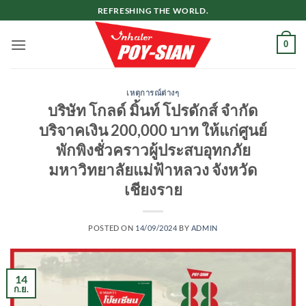
ข้าม
REFRESHING THE WORLD.
ไป
ยัง
0
เนื้อหา
เหตุการณ์ต่างๆ
บริษัท โกลด์ มิ้นท์ โปรดักส์ จำกัด
บริจาคเงิน 200,000 บาท ให้แก่ศูนย์
พักพิงชั่วคราวผู้ประสบอุทกภั​ย​
มหาวิทยาลัยแม่ฟ้าหลวง​ จังหวัด
เชียงราย
POSTED ON
14/09/2024
BY
ADMIN
14
ก.ย.