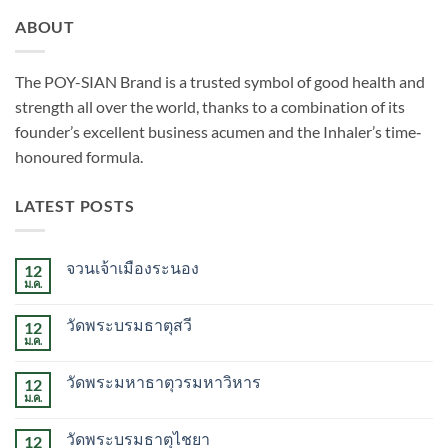
ABOUT
The POY-SIAN Brand is a trusted symbol of good health and
strength all over the world, thanks to a combination of its
founder’s excellent business acumen and the Inhaler’s time­‐
honoured formula.
LATEST POSTS
จวนเจ้าเมืองระนอง
12
ม.ค.
ไม่มี
ความ
เห็น
วัดพระบรมธาตุสวี
12
บน
จวน
ม.ค.
ไม่มี
เจ้า
ความ
เมือง
เห็น
ระนอง
วัดพระมหาธาตุวรมหาวิหาร
12
บน
วัด
ม.ค.
ไม่มี
พระบรม
ความ
ธาตุ
เห็น
สวี
วัดพระบรมธาตุไชยา
12
บน