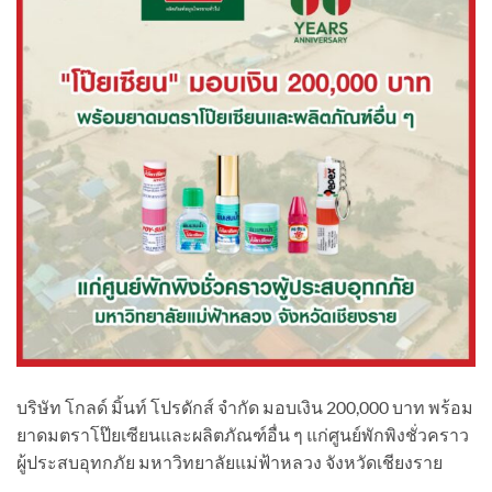
บริษัท โกลด์ มิ้นท์ โปรดักส์ จำกัด​ มอบเงิน 200,000 บาท​ พร้อม
ยาดมตราโป๊ยเซียน​และผลิตภัณฑ์อื่น​ ๆ แก่ศูนย์พักพิงชั่วคราว
ผู้ประสบอุทกภั​ย​ มหาวิทยาลัยแม่ฟ้าหลวง​ จังหวัดเชียงราย