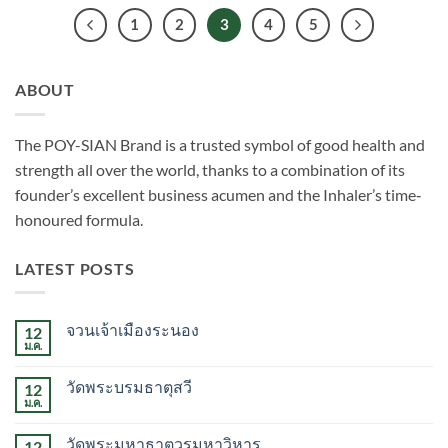
1
2
3
4
5
ABOUT
The POY-SIAN Brand is a trusted symbol of good health and
strength all over the world, thanks to a combination of its
founder’s excellent business acumen and the Inhaler’s time­‐
honoured formula.
LATEST POSTS
จวนเจ้าเมืองระนอง
12
ม.ค.
ไม่มี
ความ
เห็น
วัดพระบรมธาตุสวี
12
บน
จวน
ม.ค.
ไม่มี
เจ้า
ความ
เมือง
เห็น
ระนอง
วัดพระมหาธาตุวรมหาวิหาร
12
บน