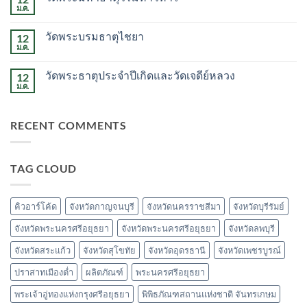
วัด
ม.ค.
ไม่มี
พระบรม
ความ
ธาตุ
เห็น
สวี
วัดพระบรมธาตุไชยา
12
บน
วัด
ม.ค.
ไม่มี
พระ
ความ
มหาธาตุ
เห็น
วรมหาวิหาร
วัดพระธาตุประจำปีเกิดและวัดเจดีย์หลวง
12
บน
วัด
ม.ค.
ไม่มี
พระบรม
ความ
ธาตุ
เห็น
ไชยา
บน
RECENT COMMENTS
วัด
พระ
ธาตุ
ประจำ
ปี
TAG CLOUD
เกิด
และ
วัด
เจดีย์
หลวง
คิวอาร์โค้ด
จังหวัดกาญจนบุรี
จังหวัดนครราชสีมา
จังหวัดบุรีรัมย์
จังหวัดพระนครศรีอยุธยา
จังหวัดพระนครศรีอยุธยา
จังหวัดลพบุรี
จังหวัดสระแก้ว
จังหวัดสุโขทัย
จังหวัดอุดรธานี
จังหวัดเพชรบูรณ์
ปราสาทเมืองต่ำ
ผลิตภัณฑ์
พระนครศรีอยุธยา
พระเจ้าอู่ทองแห่งกรุงศรีอยุธยา
พิพิธภัณฑสถานแห่งชาติ จันทรเกษม