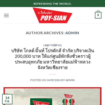
ข้าม
REFRESHING THE WORLD.
ไป
ยัง
0
เนื้อหา
AUTHOR ARCHIVES:
ADMIN
เหตุการณ์ต่างๆ
บริษัท โกลด์ มิ้นท์ โปรดักส์ จำกัด บริจาคเงิน
200,000 บาท ให้แก่ศูนย์พักพิงชั่วคราวผู้
ประสบอุทกภั​ย​ มหาวิทยาลัยแม่ฟ้าหลวง​
จังหวัดเชียงราย
POSTED ON
14/09/2024
BY
ADMIN
14
ก.ย.