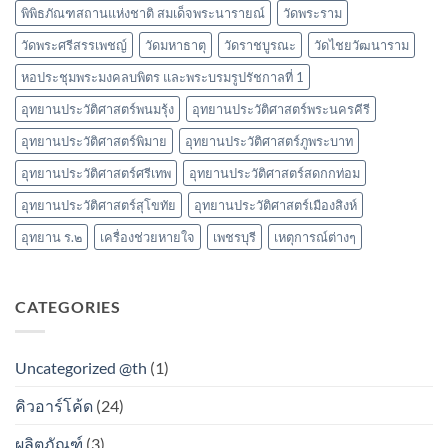
พิพิธภัณฑสถานแห่งชาติ สมเด็จพระนารายณ์
วัดพระราม
วัดพระศรีสรรเพชญ์
วัดมหาธาตุ
วัดราชบูรณะ
วัดไชยวัฒนาราม
หอประชุมพระมงคลบพิตร และพระบรมรูปรัชกาลที่ 1
อุทยานประวัติศาสตร์พนมรุ้ง
อุทยานประวัติศาสตร์พระนครคีรี
อุทยานประวัติศาสตร์พิมาย
อุทยานประวัติศาสตร์ภูพระบาท
อุทยานประวัติศาสตร์ศรีเทพ
อุทยานประวัติศาสตร์สดกกท่อม
อุทยานประวัติศาสตร์สุโขทัย
อุทยานประวัติศาสตร์เมืองสิงห์
อุทยาน ร.๒
เครื่องช่วยหายใจ
เพชรบุรี
เหตุการณ์ต่างๆ
CATEGORIES
Uncategorized @th
(1)
คิวอาร์โค้ด
(24)
ผลิตภัณฑ์
(3)