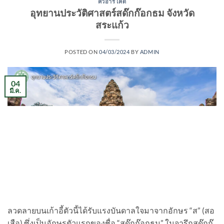
คิวอาร์โค้ด
อุทยานประวัติศาสตร์สด๊กก๊อกธม จังหวัด
สระแก้ว
POSTED ON
04/03/2024
BY
ADMIN
04
มี.ค.
ลวดลายบนเก้าอี้ตัวนี้ได้รับแรงบันดาลใจมาจากอักษร “ส” (สอ
เสือ) ซึ่งเป็นอักษรตัวแรกของชื่อ “สด๊กก๊อกธม” ในจารึกสด๊กก๊