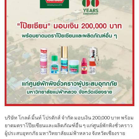
บริษัท โกลด์ มิ้นท์ โปรดักส์ จำกัด​ มอบเงิน 200,000 บาท​ พร้อม
ยาดมตราโป๊ยเซียน​และผลิตภัณฑ์อื่น​ ๆ แก่ศูนย์พักพิงชั่วคราว
ผู้ประสบอุทกภั​ย​ มหาวิทยาลัยแม่ฟ้าหลวง​ จังหวัดเชียงราย