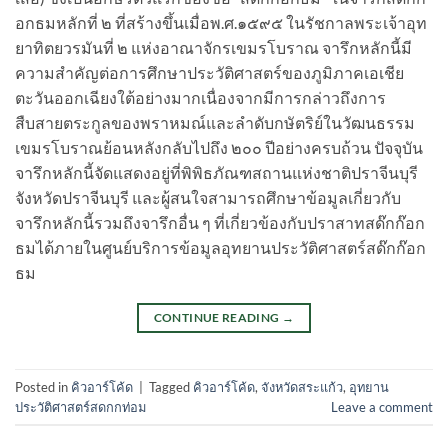
อกธมหลักที่ ๒ ที่สร้างขึ้นเมื่อพ.ศ.๑๕๙๕ ในรัชกาลพระเจ้าอุท
ยาทิตยวรมันที่ ๒ แห่งอาณาจักรเขมรโบราณ จารึกหลักนี้มี
ความสำคัญต่อการศึกษาประวัติศาสตร์ของภูมิภาคเอเชีย
ตะวันออกเฉียงใต้อย่างมากเนื่องจากมีการกล่าวถึงการ
สืบสายตระกูลของพราหมณ์และลำดับกษัตริย์ในวัฒนธรรม
เขมรโบราณย้อนหลังกลับไปถึง ๒๐๐ ปีอย่างครบถ้วน ปัจจุบัน
จารึกหลักนี้จัดแสดงอยู่ที่พิพิธภัณฑสถานแห่งชาติปราจีนบุรี
จังหวัดปราจีนบุรี และผู้สนใจสามารถศึกษาข้อมูลเกี่ยวกับ
จารึกหลักนี้รวมถึงจารึกอื่น ๆ ที่เกี่ยวข้องกับปราสาทสด๊กก๊อก
ธมได้ภายในศูนย์บริการข้อมูลอุทยานประวัติศาสตร์สด๊กก๊อก
ธม
CONTINUE READING
→
Posted in
คิวอาร์โค้ด
|
Tagged
คิวอาร์โค้ด
,
จังหวัดสระแก้ว
,
อุทยาน
ประวัติศาสตร์สดกกท่อม
Leave a comment