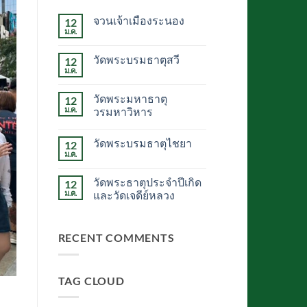
จวนเจ้าเมืองระนอง
12
ม.ค.
ไม่มี
ความ
เห็น
วัดพระบรมธาตุสวี
12
บน
จวน
ม.ค.
ไม่มี
เจ้า
ความ
เมือง
เห็น
ระนอง
วัดพระมหาธาตุ
12
บน
วัด
ม.ค.
วรมหาวิหาร
พระบรม
ไม่มี
ธาตุ
ความ
สวี
วัดพระบรมธาตุไชยา
12
เห็น
บน
ม.ค.
ไม่มี
วัด
ความ
พระ
เห็น
มหาธาตุ
วัดพระธาตุประจำปีเกิด
12
บน
วรมหาวิหาร
วัด
ม.ค.
และวัดเจดีย์หลวง
พระบรม
ไม่มี
ธาตุ
ความ
ไชยา
เห็น
RECENT COMMENTS
บน
วัด
พระ
ธาตุ
ประจำ
TAG CLOUD
ปี
เกิด
และ
วัด