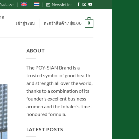
ติดต่อเรา
Newsletter
ลาด
0
เข้าสู่ระบบ
ตะกร้าสินค้า /
฿
0.00
ABOUT
The POY-SIAN Brand is a
trusted symbol of good health
and strength all over the world,
thanks to a combination of its
founder’s excellent business
acumen and the Inhaler’s time­‐
honoured formula.
LATEST POSTS