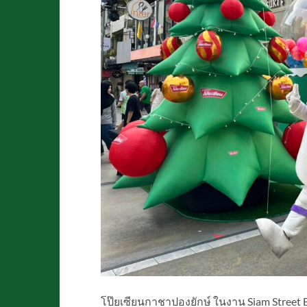
โป๊ยเซียนกาชาปองยักษ์ ในงาน Siam Stree