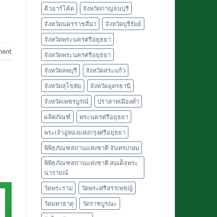
เจดีย์
คิวอาร์โค้ด
จังหวัดกาญจนบุรี
หลวง
จังหวัดนครราชสีมา
จังหวัดบุรีรัมย์
จังหวัดพระนครศรีอยุธยา
ment
จังหวัดพระนครศรีอยุธยา
จังหวัดลพบุรี
จังหวัดสระแก้ว
จังหวัดสุโขทัย
จังหวัดอุดรธานี
จังหวัดเพชรบูรณ์
ปราสาทเมืองต่ำ
ผลิตภัณฑ์
พระนครศรีอยุธยา
พระเจ้าอู่ทองแห่งกรุงศรีอยุธยา
พิพิธภัณฑสถานแห่งชาติ จันทรเกษม
พิพิธภัณฑสถานแห่งชาติ สมเด็จพระ
นารายณ์
วัดพระราม
วัดพระศรีสรรเพชญ์
วัดมหาธาตุ
วัดราชบูรณะ