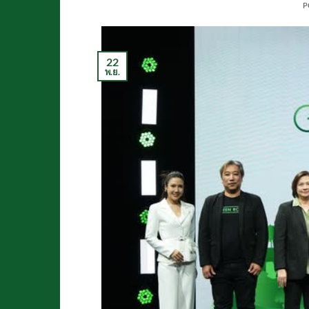
P
22
พ.ย.