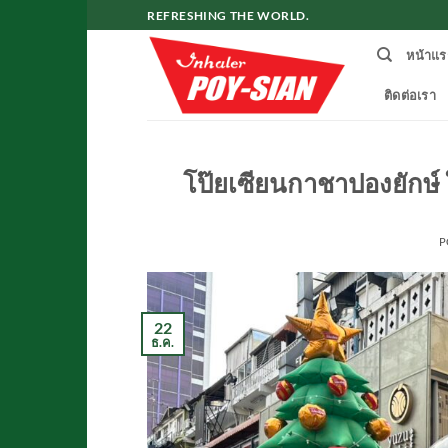
ข้าม
REFRESHING THE WORLD.
ไป
หน้าแร
ยัง
เนื้อหา
ติดต่อเรา
โป๊ยเซียนกาชาปองยักษ
P
22
ธ.ค.